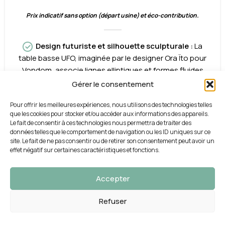
Prix indicatif sans option (départ usine) et éco-contribution.
Design futuriste et silhouette sculpturale :
La
table basse UFO, imaginée par le designer Ora Ïto pour
Vondom, associe lignes elliptiques et formes fluides
pour créer un meuble qui semble tout droit sorti d’un
Gérer le consentement
film de science-fiction. Une pièce audacieuse qui
Pour offrir les meilleures expériences, nous utilisons des technologies telles
attire le regard et structure les espaces extérieurs ou
que les cookies pour stocker et/ou accéder aux informations des appareils.
intérieurs avec caractère.
Idéale pour les
Le fait de consentir à ces technologies nous permettra de traiter des
espaces lounge modernes :
Sa forme basse et large
données telles que le comportement de navigation ou les ID uniques sur ce
site. Le fait de ne pas consentir ou de retirer son consentement peut avoir un
est parfaite pour accompagner les canapés et
effet négatif sur certaines caractéristiques et fonctions.
fauteuils de la collection UFO. Elle apporte une surface
fonctionnelle tout en servant d’objet central
Accepter
décoratif dans des ambiances contemporaines,
hôtelières, événementielles ou résidentielles.
Refuser
Confort maximal en extérieur :
0
• Assise généreuse et inclinable
outique
roduits préférés
Panier
Mon compte