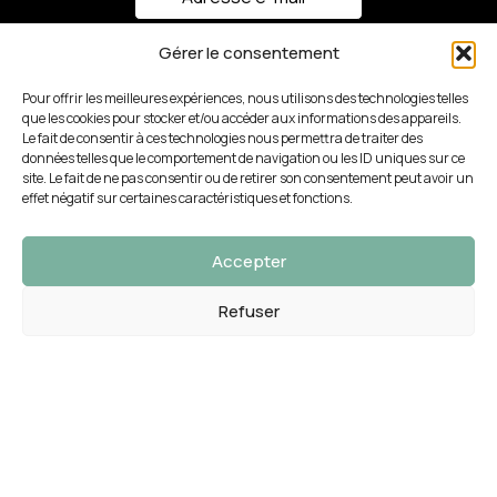
Gérer le consentement
Pour offrir les meilleures expériences, nous utilisons des technologies telles
282 Av. du Roucagnier
que les cookies pour stocker et/ou accéder aux informations des appareils.
Le fait de consentir à ces technologies nous permettra de traiter des
34400 Lunel-Viel
données telles que le comportement de navigation ou les ID uniques sur ce
ACTUALITÉS RÉCENTES
site. Le fait de ne pas consentir ou de retirer son consentement peut avoir un
effet négatif sur certaines caractéristiques et fonctions.
NOTRE GAMME
Accepter
LIENS RAPIDES
Refuser
0
outique
roduits préférés
Panier
Mon compte
PARTENAIRES
© 2025 Design Création Studio