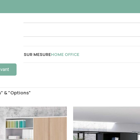
OUSTIQUES
SUR MESURE
HOME OFFICE
avant
s" & "Options"