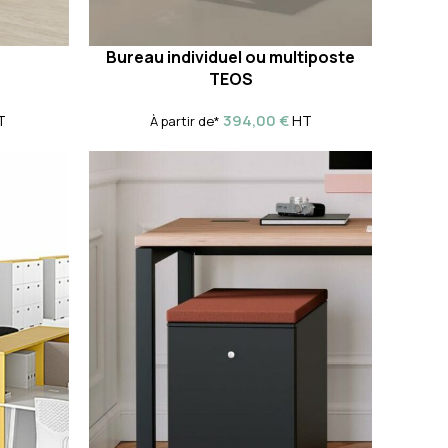
Bureau individuel ou multiposte
TEOS
394,00
€
HT
T
À partir de*