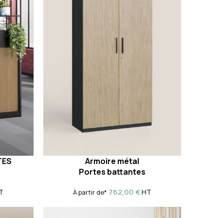
TES
Armoire métal
Portes battantes
762,00
€
T
HT
À partir de*