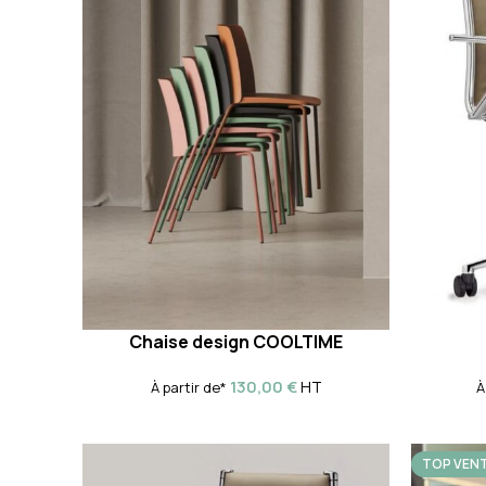
Chaise design COOLTIME
130,00
€
HT
À partir de*
À
TOP VEN