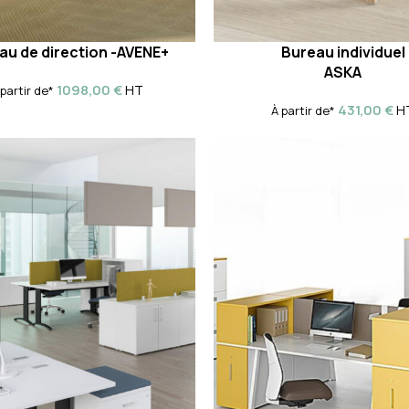
au de direction -AVENE+
Bureau individuel
ASKA
1098,00
€
HT
 partir de*
431,00
€
H
À partir de*