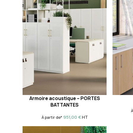
Armoire acoustique – PORTES
BATTANTES
À
951,00
€
HT
À partir de*