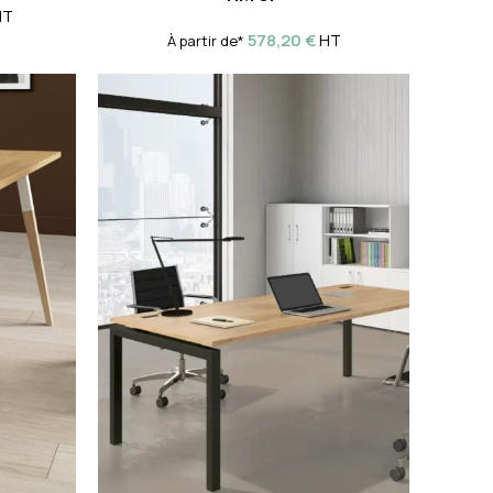
HT
578,20
€
HT
À partir de*