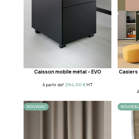
Caisson mobile métal – EVO
Casiers
294,00
€
HT
À partir de*
À
NOUVEAU
NOUVEA