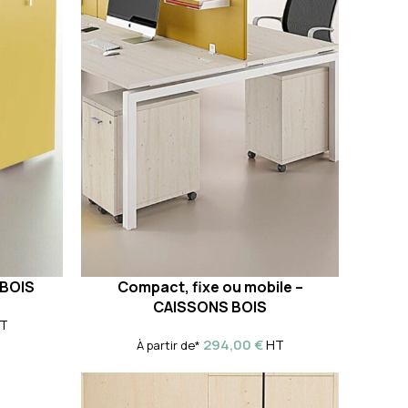
BOIS
Compact, fixe ou mobile –
CAISSONS BOIS
T
294,00
€
HT
À partir de*