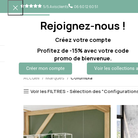
5/5 Avis clients
06 60 12 60 51
Rejoignez-nous !
Créez votre compte
Profitez de -15% avec votre code
BUREAUX
SIÈGES
RANGEMENTS
ACCESSOIRES
TABLES
AC
promo de bienvenue.
Créer mon compte
Voir les collections 
Accueil
Marques
Columbia
Voir les FILTRES - Sélection des "Configuration