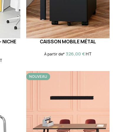
– NICHE
CAISSON MOBILE MÉTAL
326,00
€
HT
À partir de*
T
NOUVEAU