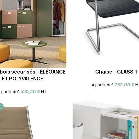
 bois sécurisés – ÉLÉGANCE
Chaise – CLASS T
ET POLYVALENCE
783,00
€
H
À partir de*
520,30
€
HT
 partir de*
U