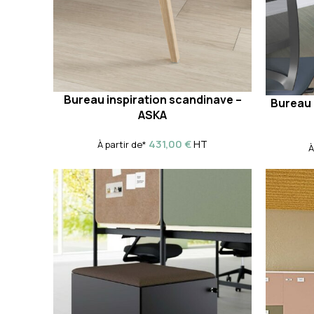
Bureau inspiration scandinave –
Bureau 
ASKA
431,00
€
HT
À partir de*
À