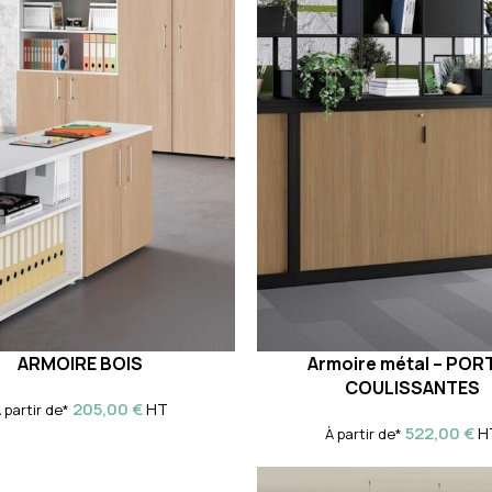
ARMOIRE BOIS
Armoire métal – POR
COULISSANTES
205,00
€
HT
 partir de*
522,00
€
H
À partir de*