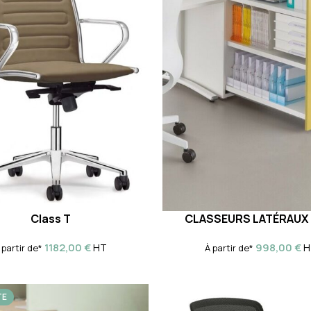
Class T
CLASSEURS LATÉRAUX 
1182,00
€
998,00
€
HT
H
 partir de*
À partir de*
TE