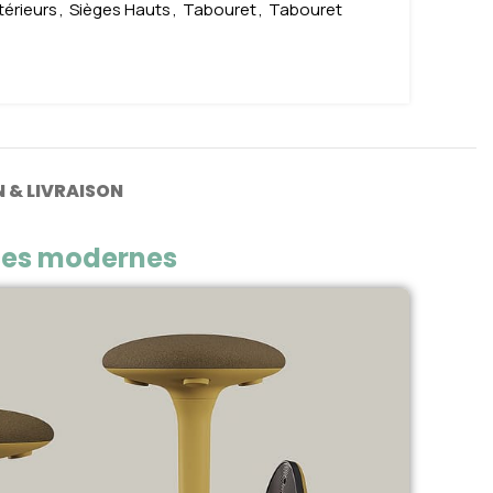
térieurs
,
Sièges Hauts
,
Tabouret
,
Tabouret
 & LIVRAISON
aces modernes