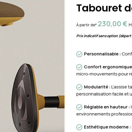
Tabouret d
230,00
€
H
À partir de*
Prix indicatif sans option (départ
Personnalisable
:
Conf
Confort ergonomique
micro-mouvements pour réd
Modularit
é
:
L’assise t
personnalisation facile et 
Réglable en hauteur
:
I
environnements professio
Esthétique mode
rne
: