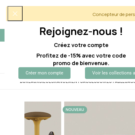
Concepteur de perso
Rejoignez-nous !
5/5 Avis clients
06 60 12 60 51
Créez votre compte
Profitez de -15% avec votre code
promo de bienvenue.
Créer mon compte
Voir les collections 
BUREAUX
SIÈGES
RANGEMENTS
ACCESSOIRES
TABLES
AC
NOUVEAU