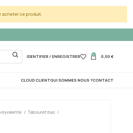
 acheter ce produit.
0
IDENTIFIER / ENREGISTRER
0,00
€
CLOUD CLIENT
QUI SOMMES NOUS ?
CONTACT
polyvalente
Tabouret bas