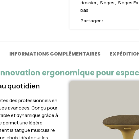
dossier
,
Sièges
,
Sièges Ex
bas
Partager :
INFORMATIONS COMPLÉMENTAIRES
EXPÉDITION
L'innovation ergonomique pour esp
au quotidien
tes des professionnels en
ques avancées. Conçu pour
 stable et dynamique grâce à
e permet une légère
ent la fatigue musculaire
un choix idéal pour les