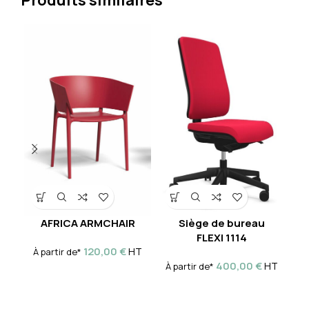
Produits similaires
AFRICA ARMCHAIR
Siège de bureau
Si
FLEXI 1114
120,00
€
HT
À partir de*
À
400,00
€
HT
À partir de*