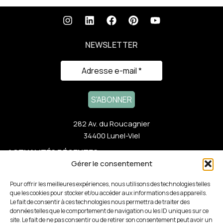
NEWSLETTER
282 Av. du Roucagnier
34400 Lunel-Viel
ACTUALITÉS RÉCENTES
Gérer le consentement
NOTRE GAMME
Pour offrir les meilleures expériences, nous utilisons des technologies telles
que les cookies pour stocker et/ou accéder aux informations des appareils.
Le fait de consentir à ces technologies nous permettra de traiter des
LIENS RAPIDES
données telles que le comportement de navigation ou les ID uniques sur ce
site. Le fait de ne pas consentir ou de retirer son consentement peut avoir un