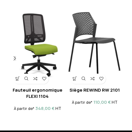
Fauteuil ergonomique
Siège REWIND RW 2101
Si
FLEXI 1104
110,00
€
HT
À partir de*
À 
348,00
€
HT
À partir de*