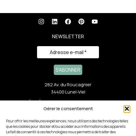
NEWSLETTER
282 Av. du Roucagnier
34400 Lunel-Viel
ACTUALITÉS RÉCENTES
Gérer le consentement
NOTRE GAMME
Pour offrir les meilleures expériences, nous utilisons des technologies telles
que les cookies pour stocker et/ou accéder aux informations des appareils.
Le fait de consentir à ces technologies nous permettra de traiter des
LIENS RAPIDES