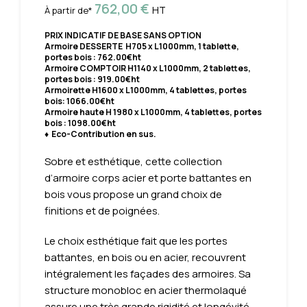
762,00
€
HT
À partir de*
PRIX INDICATIF DE BASE SANS OPTION
Armoire DESSERTE H705 x L1000mm, 1 tablette,
portes bois : 762.00€ht
Armoire COMPTOIR H1140 x L1000mm, 2 tablettes,
portes bois : 919.00€ht
Armoirette H1600 x L1000mm, 4 tablettes, portes
bois: 1066.00€ht
Armoire haute H 1980 x L1000mm, 4 tablettes, portes
bois : 1098.00€ht
♦ Eco-Contribution en sus.
Sobre et esthétique, cette collection
d’armoire corps acier et porte battantes en
bois vous propose un grand choix de
finitions et de poignées.
Le choix esthétique fait que les portes
battantes, en bois ou en acier, recouvrent
intégralement les façades des armoires. Sa
structure monobloc en acier thermolaqué
assure une très grande rigidité et longévité