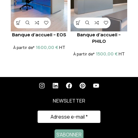
Banque d’accueil – EOS
Banque d’accueil –
PHILO
1600,00
€
HT
À partir de*
1500,00
€
HT
À partir de*
À 
NEWSLETTER