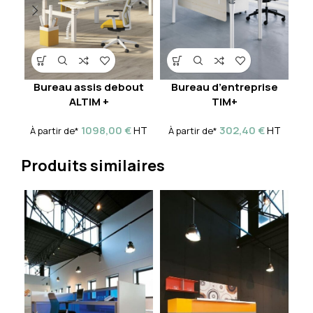
B
Bureau assis debout
Bureau d’entreprise
ALTIM +
TIM+
À 
1098,00
€
302,40
€
HT
HT
À partir de*
À partir de*
Produits similaires