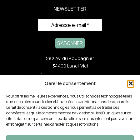
NEWSLETTER
282 Av. du Roucagnier
34400 Lunel-Viel
ACTUALITÉS RÉCENTES
Gérer le consentement
NOTRE GAMME
Pour offrir les meilleures expériences, nous utilisons des technologies telles
que les cookies pour stocker et/ou accéder aux informations des appareils.
Le fait de consentir à ces technologies nous permettra de traiter des
LIENS RAPIDES
données telles que le comportement de navigation ou les ID uniques sur ce
site. Le fait de ne pas consentir ou de retirer son consentement peut avoir un
effet négatif sur certaines caractéristiques et fonctions.
PARTENAIRES