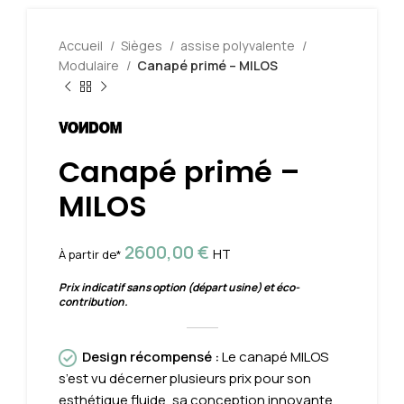
Accueil
Sièges
assise polyvalente
Modulaire
Canapé primé – MILOS
Canapé primé –
MILOS
2600,00
€
HT
À partir de*
Prix indicatif sans option (départ usine) et éco-
contribution.
Design
récompensé
:
Le
canapé
MILOS
s’est
vu
décerner
plusieurs
prix
pour
son
esthétique
fluide
,
sa
conception
innovante