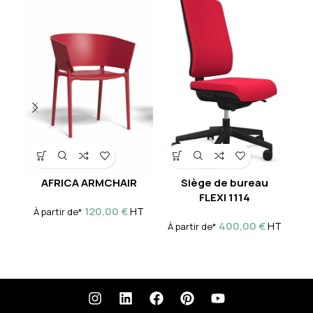
AFRICA ARMCHAIR
Siège de bureau
Si
FLEXI 1114
120,00
€
HT
À partir de*
À
400,00
€
HT
À partir de*