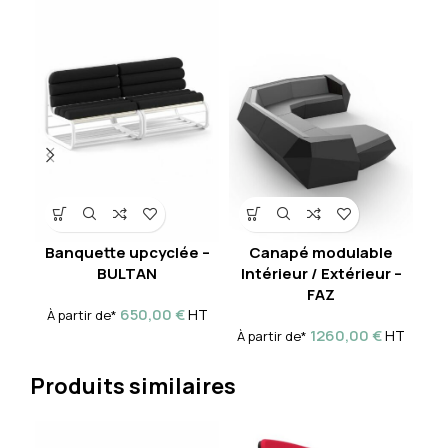
Banquette upcyclée –
Canapé modulable
P
BULTAN
Intérieur / Extérieur –
FAZ
À
650,00
€
HT
À partir de*
1260,00
€
HT
À partir de*
Produits similaires