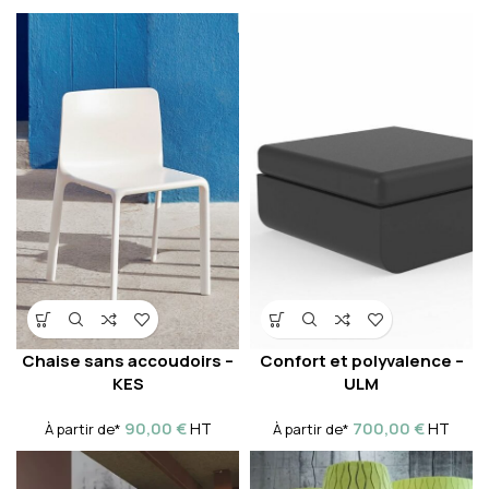
Chaise sans accoudoirs –
Confort et polyvalence –
KES
ULM
90,00
€
700,00
€
HT
HT
À partir de*
À partir de*