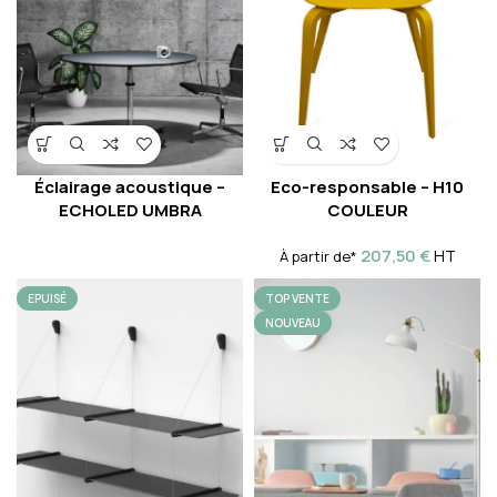
Éclairage acoustique –
Eco-responsable – H10
ECHOLED UMBRA
COULEUR
207,50
€
HT
À partir de*
EPUISÉ
TOP VENTE
NOUVEAU