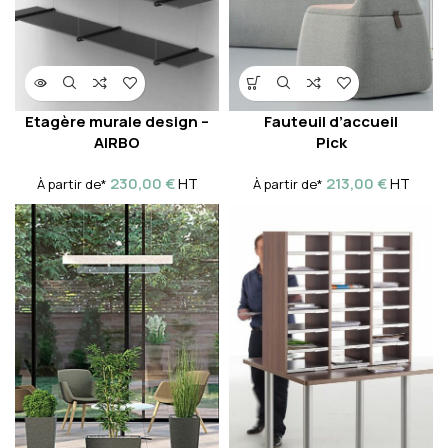
Etagère murale design –
Fauteuil d’accueil
AIRBO
Pick
230,00
€
213,00
€
HT
HT
À partir de*
À partir de*