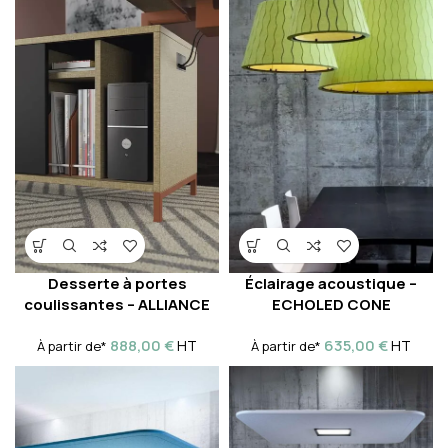
Desserte à portes
Éclairage acoustique –
coulissantes – ALLIANCE
ECHOLED CONE
888,00
€
635,00
€
HT
HT
À partir de*
À partir de*