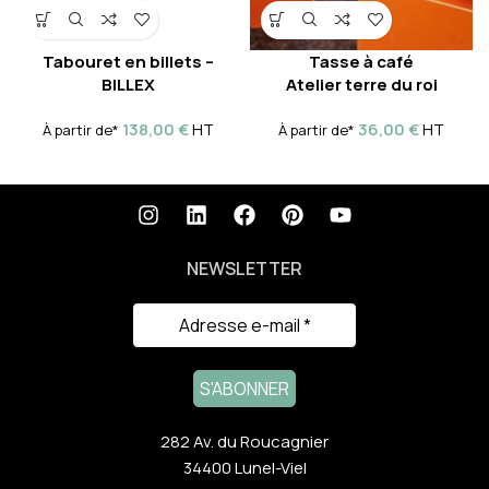
Tabouret en billets –
Tasse à café
BILLEX
Atelier terre du roi
138,00
€
36,00
€
HT
HT
À partir de*
À partir de*
NEWSLETTER
282 Av. du Roucagnier
34400 Lunel-Viel