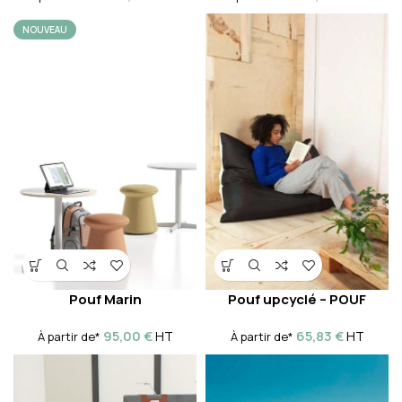
NOUVEAU
Pouf Marin
Pouf upcyclé – POUF
95,00
€
65,83
€
HT
HT
À partir de*
À partir de*