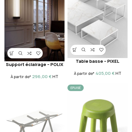
Table basse – PIXEL
Support éclairage – POLIX
405,00
€
HT
À partir de*
296,00
€
HT
À partir de*
EPUISÉ