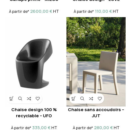
2600,00
€
110,00
€
HT
HT
À partir de*
À partir de*
Chaise design 100 %
Chaise sans accoudoirs –
recyclable – UFO
JUT
335,00
€
280,00
€
HT
HT
À partir de*
À partir de*