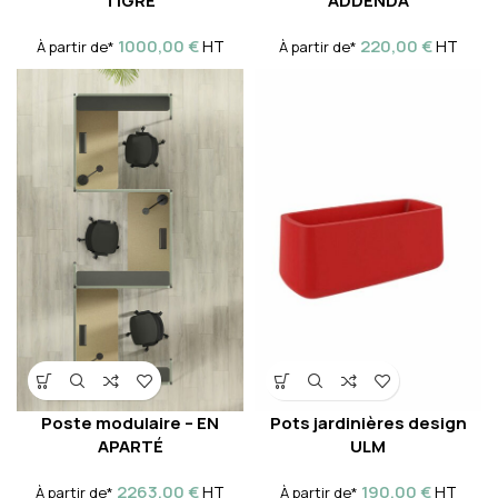
TIGRE
ADDENDA
1000,00
€
220,00
€
HT
HT
À partir de*
À partir de*
Poste modulaire – EN
Pots jardinières design
APARTÉ
ULM
2263,00
€
190,00
€
HT
HT
À partir de*
À partir de*