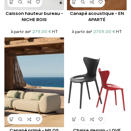
Caisson hauteur bureau –
Canapé acoustique – EN
NICHE BOIS
APARTÉ
279,00
€
2709,00
€
HT
HT
À partir de*
À partir de*
Canapé primé – MILOS
Chaise design – LOVE