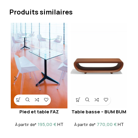
Produits similaires
Pied et table FAZ
Table basse – BUM BUM
195,00
€
770,00
€
HT
HT
À partir de*
À partir de*
À 