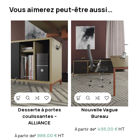
Vous aimerez peut-être aussi…
Desserte à portes
Nouvelle Vague
coulissantes –
Bureau
ALLIANCE
495,00
€
HT
À partir de*
À
888,00
€
HT
À partir de*