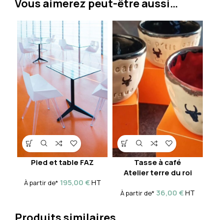
Vous aimerez peut-être aussi…
Pied et table FAZ
Tasse à café
Atelier terre du roi
195,00
€
HT
À partir de*
36,00
€
HT
À partir de*
Produits similaires