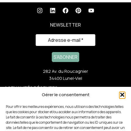
NEWSLETTER
282 Av. du Roucagnier
34400 Lunel-Viel
ACTUALITÉS RÉCENTES
Gérer le consentement
NOTRE GAMME
Pour offrir les meilleures expériences, nous utilisons des technologies telles
que les cookies pour stocker et/ou accéder aux informations des appareils.
Le fait de consentir à ces technologies nous permettra de traiter des
LIENS RAPIDES
données telles que le comportement de navigation ou les ID uniques sur ce
site. Le fait de ne pas consentir ou de retirer son consentement peut avoir un