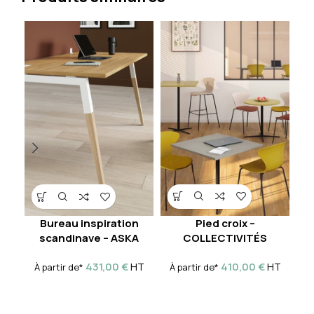
Pied croix –
P
Bureau inspiration
COLLECTIVITÉS
scandinave – ASKA
À 
410,00
€
431,00
€
HT
HT
À partir de*
À partir de*