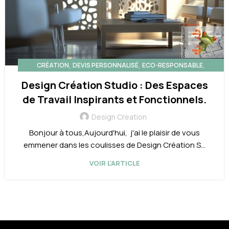
,
,
,
CRÉATION
DEVIS PERSONNALISÉ
ECO-RESPONSABLE
,
,
,
FURNITURE
INSPIRATION
OPEN SPACE
TENDANCE
Design Création Studio : Des Espaces
de Travail Inspirants et Fonctionnels.
Design Creation
Bonjour à tous,Aujourd'hui, j'ai le plaisir de vous
emmener dans les coulisses de Design Création S...
VOIR L'ARTICLE