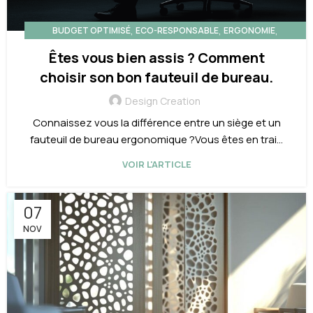
,
,
,
BUDGET OPTIMISÉ
ECO-RESPONSABLE
ERGONOMIE
FURNITURE
Êtes vous bien assis ? Comment
choisir son bon fauteuil de bureau.
Design Creation
Connaissez vous la différence entre un siège et un
fauteuil de bureau ergonomique ?Vous êtes en trai...
VOIR L'ARTICLE
07
NOV