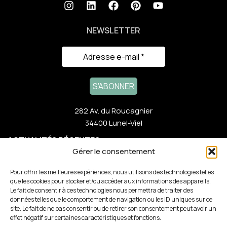
NEWSLETTER
282 Av. du Roucagnier
34400 Lunel-Viel
ACTUALITÉS RÉCENTES
Gérer le consentement
NOTRE GAMME
Pour offrir les meilleures expériences, nous utilisons des technologies telles
que les cookies pour stocker et/ou accéder aux informations des appareils.
Le fait de consentir à ces technologies nous permettra de traiter des
LIENS RAPIDES
données telles que le comportement de navigation ou les ID uniques sur ce
site. Le fait de ne pas consentir ou de retirer son consentement peut avoir un
effet négatif sur certaines caractéristiques et fonctions.
PARTENAIRES