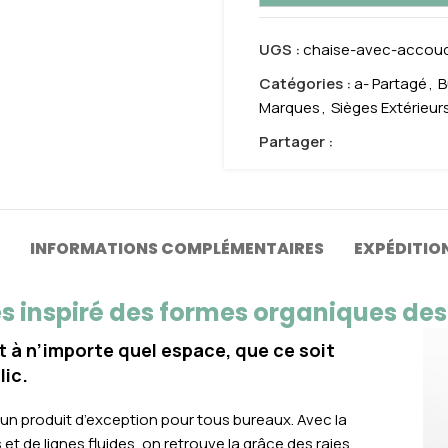
UGS :
chaise-avec-accoud
Catégories :
a- Partagé
,
B
Marques
,
Sièges Extérieur
Partager :
INFORMATIONS COMPLÉMENTAIRES
EXPÉDITION
tes inspiré des formes organiques des
 à n’importe quel espace, que ce soit
lic.
t un produit d’exception pour tous bureaux. Avec la
 et de lignes fluides, on retrouve la grâce des raies