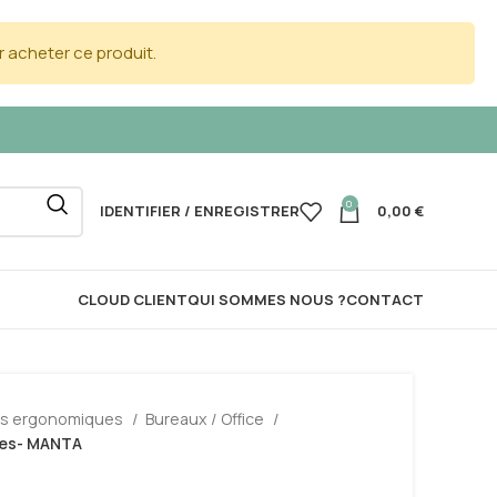
 acheter ce produit.
0
IDENTIFIER / ENREGISTRER
0,00
€
CLOUD CLIENT
QUI SOMMES NOUS ?
CONTACT
ls ergonomiques
Bureaux / Office
ttes- MANTA