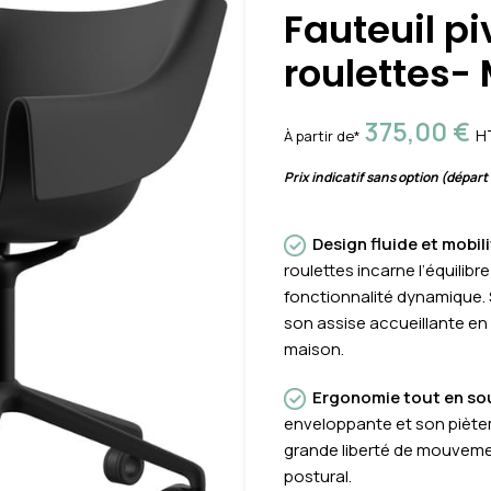
Fauteuil pi
roulettes-
375,00
€
H
À partir de*
Prix indicatif sans option (départ
Design fluide et mobili
roulettes incarne l’équilib
fonctionnalité dynamique. 
son assise accueillante en 
maison.
Ergonomie tout en so
enveloppante et son piète
grande liberté de mouveme
postural.