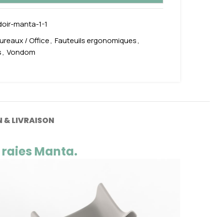
oir-manta-1-1
ureaux / Office
,
Fauteuils ergonomiques
,
s
,
Vondom
 & LIVRAISON
 raies Manta.