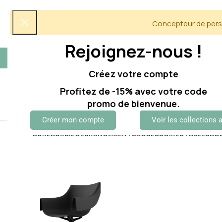
Concepteur de perso
Rejoignez-nous !
5/5 Avis clients
06 60 12 60 51
Créez votre compte
Profitez de -15% avec votre code
promo de bienvenue.
Créer mon compte
Voir les collections 
BUREAUX
SIÈGES
RANGEMENTS
ACCESSOIRES
TABLES
AC