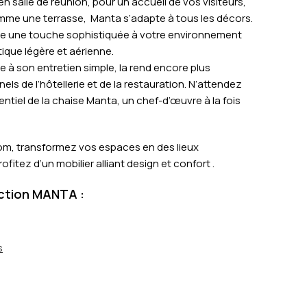
n salle de réunion, pour un accueil de vos visiteurs,
mme une terrasse, Manta s’adapte à tous les décors.
te une touche sophistiquée à votre environnement
ique légère et aérienne.
e à son entretien simple, la rend encore plus
els de l’hôtellerie et de la restauration. N’attendez
entiel de la chaise Manta, un chef-d’œuvre à la fois
om, transformez vos espaces en des lieux
ofitez d’un mobilier alliant design et confort .
ection MANTA :
s