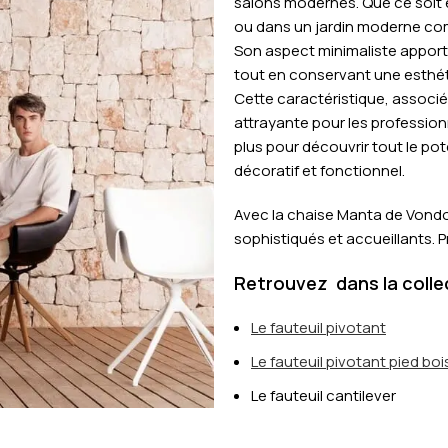
salons modernes. Que ce soit e
ou dans un jardin moderne co
Son aspect minimaliste appor
tout en conservant une esthét
Cette caractéristique, associé
attrayante pour les professionn
plus pour découvrir tout le pot
décoratif et fonctionnel.
Avec la chaise Manta de Vond
sophistiqués et accueillants. Pr
Retrouvez dans la coll
Le fauteuil pivotant
Le fauteuil pivotant pied boi
Le fauteuil cantilever