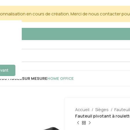
nnalisation en cours de création. Merci de nous contacter pour
avant
OUSTIQUES
SUR MESURE
HOME OFFICE
Accueil
Sièges
Fauteui
Fauteuil pivotant à roule