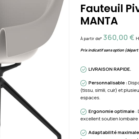
Fauteuil Pi
MANTA
360,00
€
H
À partir de*
Prix indicatif sans option (départ
LIVRAISON RAPIDE.
Personnalisable
:
Disp
(tissu, simili, cuir) et plu
espaces.
Ergonomie optimale
:
excellent soutien lombaire 
Adaptabilité maximal