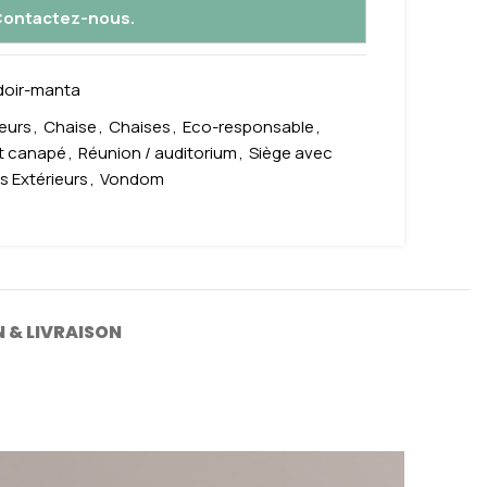
 Contactez-nous.
doir-manta
teurs
,
Chaise
,
Chaises
,
Eco-responsable
,
t canapé
,
Réunion / auditorium
,
Siège avec
s Extérieurs
,
Vondom
 & LIVRAISON