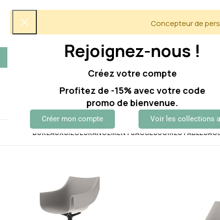
Concepteur de perso
Rejoignez-nous !
5/5 Avis clients
06 60 12 60 51
Créez votre compte
Profitez de -15% avec votre code
promo de bienvenue.
Créer mon compte
Voir les collections 
BUREAUX
SIÈGES
RANGEMENTS
ACCESSOIRES
TABLES
AC