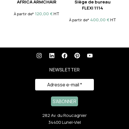
AFRICA ARMCHAIR
Siège de bureau
Si
FLEXI 1114
120,00
€
HT
À partir de*
À 
400,00
€
HT
À partir de*
NEWSLETTER
282 Av. du Roucagnier
34400 Lunel-Viel