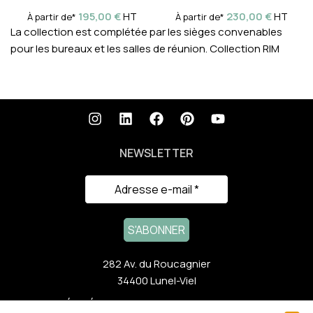
195,00
€
230,00
€
HT
HT
À partir de*
À partir de*
La collection est complétée par les sièges convenables
pour les bureaux et les salles de réunion. Collection RIM
NEWSLETTER
282 Av. du Roucagnier
34400 Lunel-Viel
ACTUALITÉS RÉCENTES