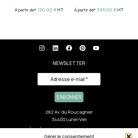
120,00
€
395,00
€
HT
HT
À partir de*
À partir de*
À
NEWSLETTER
282 Av. du Roucagnier
34400 Lunel-Viel
ACTUALITÉS RÉCENTES
Gérer le consentement