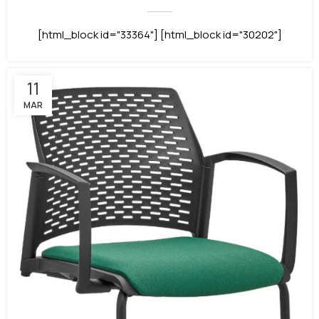
[html_block id="33364"] [html_block id="30202"]
11
MAR