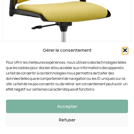
Gérer le consentement
Pour offrir les meilleures expériences, nous utilisons des technologies telles
que les cookies pour stocker et/ou accéder aux informations des appareils.
Le fait de consentir à ces technologies nous permettra de traiter des
données telles que le comportement de navigation ou les ID uniques sur ce
site. Le fait de ne pas consentir ou de retirer son consentement peut avoir un
effet négatif sur certaines caractéristiques et fonctions.
Accepter
Refuser
0
outique
roduits préférés
Panier
Mon compte
Siège REWIND RW 2113