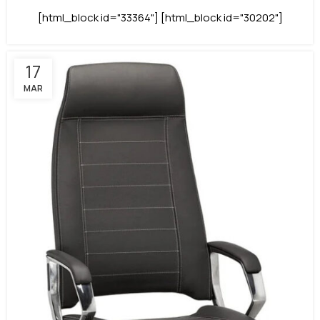
[html_block id="33364"] [html_block id="30202"]
17
MAR