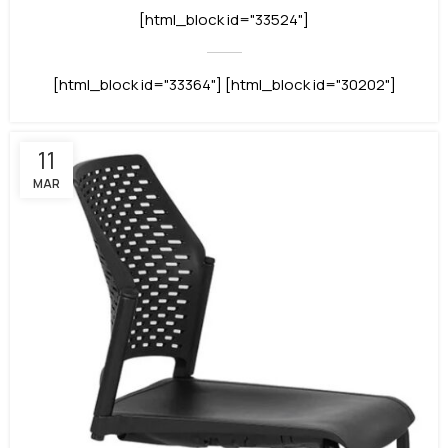
[html_block id="33524"]
[html_block id="33364"] [html_block id="30202"]
11
MAR