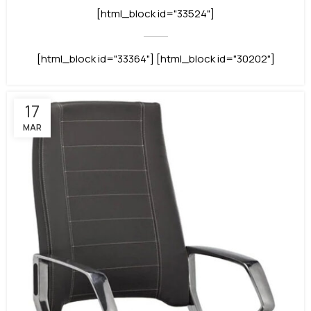
[html_block id="33524"]
[html_block id="33364"] [html_block id="30202"]
17
MAR