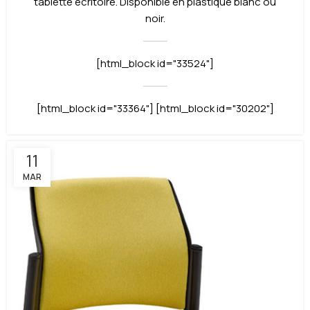
tablette écritoire. Disponible en plastique blanc ou
noir.
[html_block id="33524"]
[html_block id="33364"] [html_block id="30202"]
11
MAR