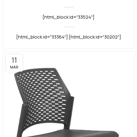
[html_block id="33524"]
[html_block id="33364"] [html_block id="30202"]
11
MAR