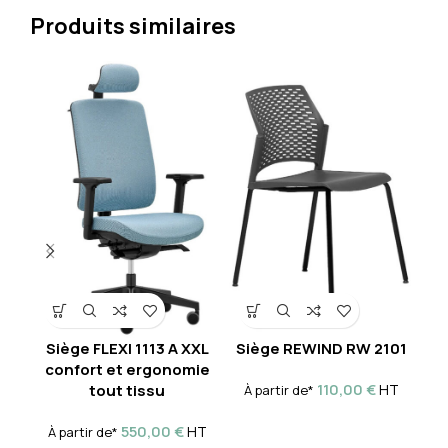
Produits similaires
Siège FLEXI 1113 A XXL
Siège REWIND RW 2101
confort et ergonomie
110,00
€
tout tissu
HT
À partir de*
À 
550,00
€
HT
À partir de*