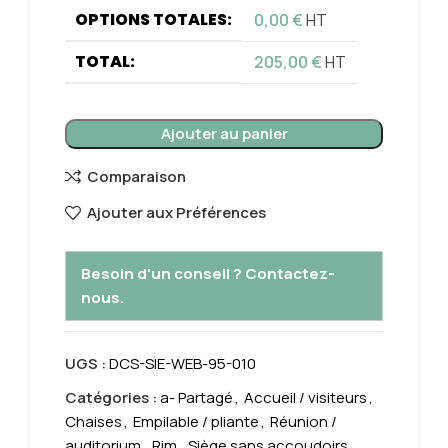
OPTIONS TOTALES:
0,00
€
HT
TOTAL:
205,00
€
HT
Ajouter au panier
Comparaison
Ajouter aux Préférences
Besoin d'un conseil ? Contactez-
nous.
UGS :
DCS-SIE-WEB-95-010
Catégories :
a- Partagé
,
Accueil / visiteurs
,
Chaises
,
Empilable / pliante
,
Réunion /
auditorium
,
Rim
,
Siège sans accoudoirs
,