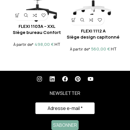
FLEXI 1103A – XXL
Si
FLEXI 1112 A
Siège bureau Confort
Siège design capitonné
À
498,00
€
HT
À partir de*
560,00
€
HT
À partir de*
NEWSLETTER