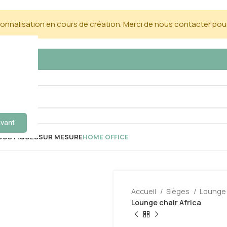
nnalisation en cours de création. Merci de nous contacter pour
avant
OUSTIQUES
SUR MESURE
HOME OFFICE
Accueil
Sièges
Lounge
Lounge chair Africa