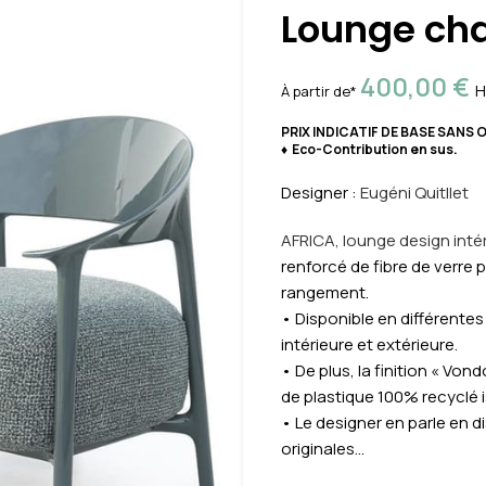
Lounge cha
400,00
€
H
À partir de*
PRIX INDICATIF DE BASE SANS 
♦ Eco-Contribution en sus.
Designer :
Eugéni Quitllet
AFRICA, lounge design intér
renforcé de fibre de verre p
rangement.
• Disponible en différentes
intérieure et extérieure.
• De plus, la finition « Vond
de plastique 100% recyclé 
• Le designer en parle en d
originales…