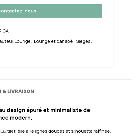
 Contactez-nous.
RICA
auteuil Lounge
,
Lounge et canapé
,
Sièges
,
m
 & LIVRAISON
au design épuré et minimaliste de
nce modern.
Quitlle
t, elle allie lignes douces et silhouette raffinée,