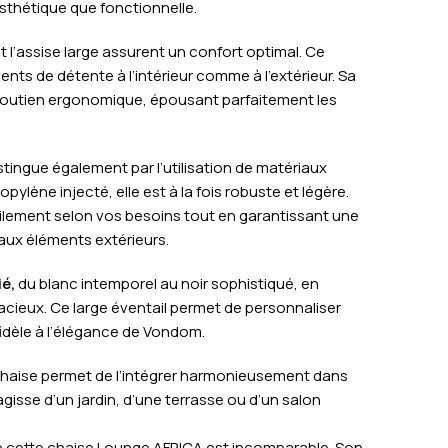
esthétique que fonctionnelle.
t l’assise large assurent un confort optimal. Ce
nts de détente à l’intérieur comme à l’extérieur. Sa
soutien ergonomique, épousant parfaitement les
stingue également par l’utilisation de matériaux
pylène injecté, elle est à la fois robuste et légère.
cilement selon vos besoins tout en garantissant une
 aux éléments extérieurs.
ié,
du blanc intemporel au noir sophistiqué, en
cieux. Ce large éventail permet de personnaliser
idèle à l’élégance de Vondom.
 chaise permet de l’intégrer harmonieusement dans
agisse d’un jardin, d’une terrasse ou d’un salon
de cette chaise Lounge AFRICA est incomparable. Son