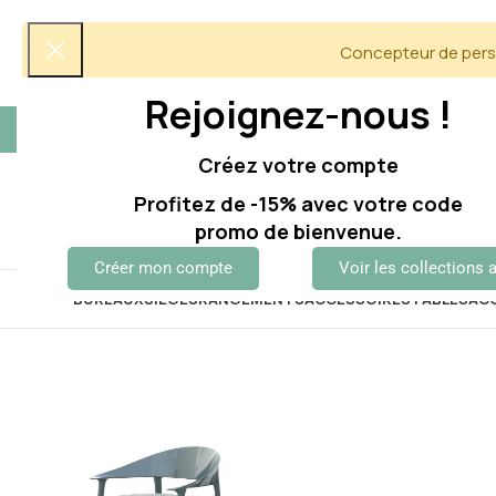
Concepteur de perso
Rejoignez-nous !
5/5 Avis clients
06 60 12 60 51
Créez votre compte
Profitez de -15% avec votre code
promo de bienvenue.
Créer mon compte
Voir les collections 
BUREAUX
SIÈGES
RANGEMENTS
ACCESSOIRES
TABLES
AC