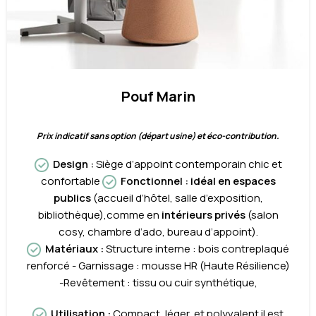
Pouf Marin
Prix indicatif sans option (départ usine) et éco-contribution.
Design
:
Siège d’appoint contemporain chic et
confortable
Fonctionnel
: idéal en
espaces
publics
(accueil d’hôtel, salle d’exposition,
bibliothèque),comme en
intérieurs privés
(salon
cosy, chambre d’ado, bureau d’appoint).
Matériaux
:
Structure interne : bois contreplaqué
renforcé - Garnissage : mousse HR (Haute Résilience)
-Revêtement : tissu ou cuir synthétique,
Utilisation
:
Compact, léger, et polyvalent il est