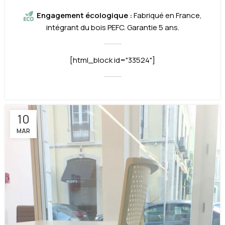
Engagement écologi
que
:
Fabriqué en France,
intégrant du bois PEFC. Garantie 5 ans.
[html_block id="33524"]
10
MAR