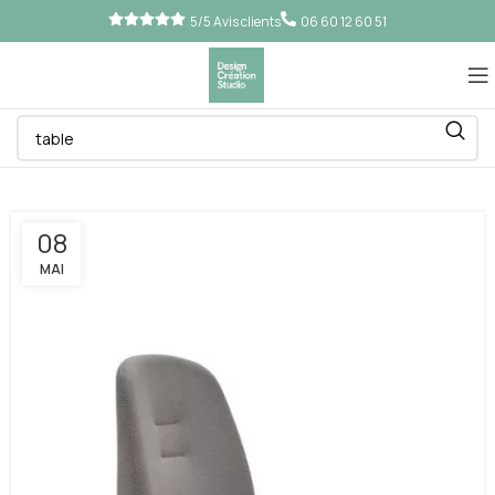
5/5 Avis clients
06 60 12 60 51
08
MAI