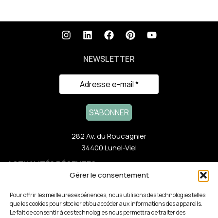
NEWSLETTER
282 Av. du Roucagnier
34400 Lunel-Viel
ACTUALITÉS RÉCENTES
Gérer le consentement
NOTRE GAMME
Pour offrir les meilleures expériences, nous utilisons des technologies telles
que les cookies pour stocker et/ou accéder aux informations des appareils.
Le fait de consentir à ces technologies nous permettra de traiter des
LIENS RAPIDES