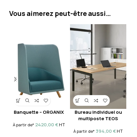
Vous aimerez peut-être aussi…
Banquette – ORGANIX
Bureau individuel ou
Éc
multiposte TEOS
2420,00
€
HT
À partir de*
394,00
€
HT
À partir de*
À 