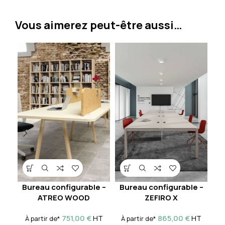
Vous aimerez peut-être aussi…
Bureau configurable –
Bureau configurable –
B
ATREO WOOD
ZEFIRO X
751,00
€
865,00
€
HT
HT
À partir de*
À partir de*
À