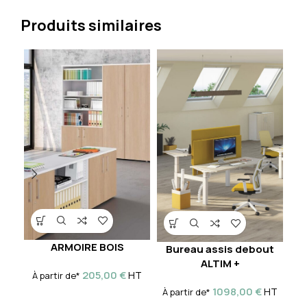
Produits similaires
ARMOIRE BOIS
Bureau assis debout
Bu
ALTIM +
205,00
€
HT
À partir de*
1098,00
€
HT
À partir de*
À