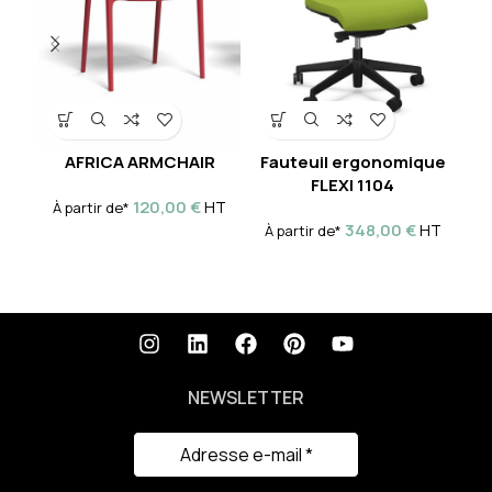
AFRICA ARMCHAIR
Fauteuil ergonomique
Si
FLEXI 1104
120,00
€
HT
À partir de*
À 
348,00
€
HT
À partir de*
NEWSLETTER