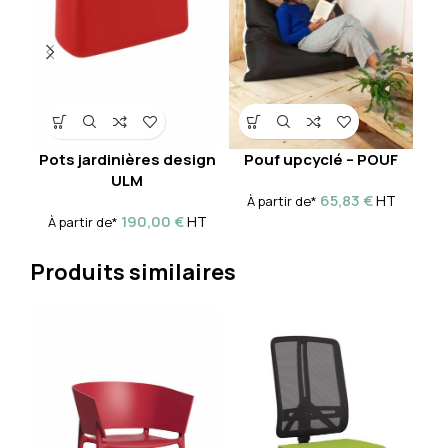
Pots jardinières design
Pouf upcyclé – POUF
ULM
À 
65,83
€
HT
À partir de*
190,00
€
HT
À partir de*
Produits similaires