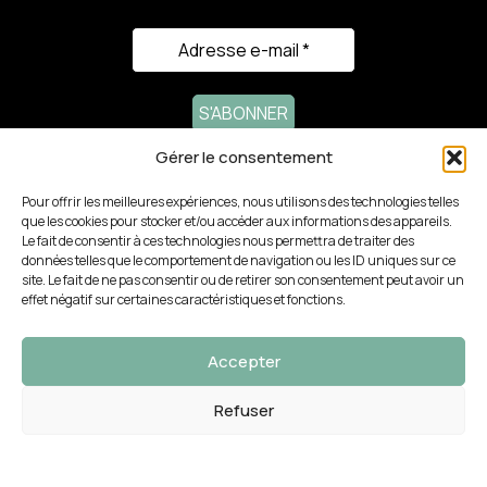
Gérer le consentement
282 Av. du Roucagnier
34400 Lunel-Viel
Pour offrir les meilleures expériences, nous utilisons des technologies telles
que les cookies pour stocker et/ou accéder aux informations des appareils.
ACTUALITÉS RÉCENTES
Le fait de consentir à ces technologies nous permettra de traiter des
données telles que le comportement de navigation ou les ID uniques sur ce
site. Le fait de ne pas consentir ou de retirer son consentement peut avoir un
NOTRE GAMME
effet négatif sur certaines caractéristiques et fonctions.
LIENS RAPIDES
Accepter
PARTENAIRES
Refuser
0
outique
Produits préférés
Filters
Panier
Mon compte
© 2025 Design Création Studio