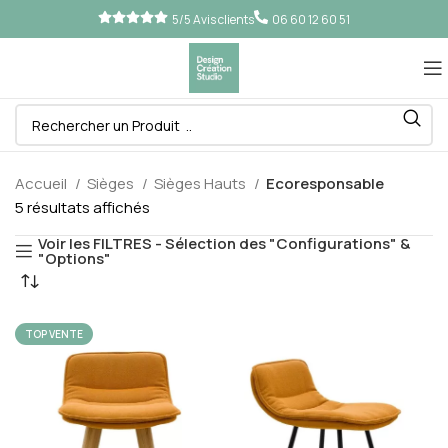
5/5 Avis clients
06 60 12 60 51
Accueil
Sièges
Sièges Hauts
Ecoresponsable
5 résultats affichés
Voir les FILTRES - Sélection des "Configurations" &
"Options"
TOP VENTE