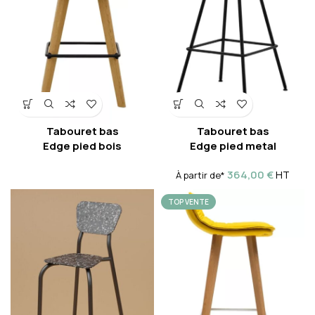
Tabouret bas
Tabouret bas
Edge pied bois
Edge pied metal
364,00
€
HT
À partir de*
TOP VENTE