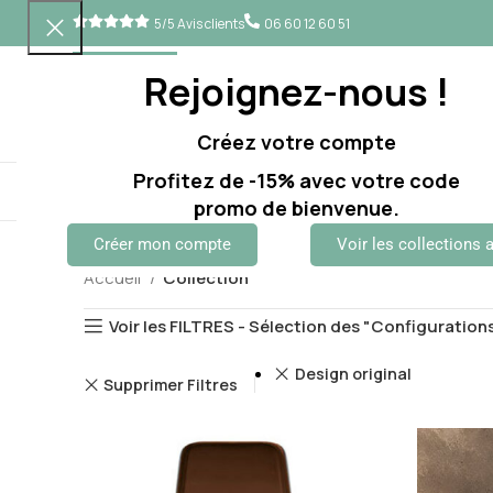
5/5 Avis clients
06 60 12 60 51
Rejoignez-nous !
Créez votre compte
Profitez de -15% avec votre code
BUREAUX
SIÈGES
RANGEMENTS
ACCESSOIRES
TABLES
AC
promo de bienvenue.
Créer mon compte
Voir les collections 
Accueil
Collection
Voir les FILTRES - Sélection des "Configuration
Design original
Supprimer Filtres