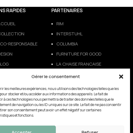
ENS RAPIDES
PARTENAIRES
ACCUEIL
RIM
COLLECTION
INTERSTUHL
ECO-RESPONSABLE
COLUMBIA
ESIGN
FURNITURE FOR GOOD
BLOG
LA CHAISE FRANCAISE
PORTFOLIO
MABIKA
Gérer le consentement
CONTACT/FAQ
VONDOM
rir les meilleures expériences, nous utilisons des technologies telles que les
CATALOGUES
CLEN
 pour stocker et/ou accéder aux informations des appareils. Le fait de
ir à ces technologies nous permettra de traiter des données telles que le
MENTIONS LÉGALES
ALEA
ement de navigation ou les ID uniques sur ce site. Le fait de ne pas consentir
etirer son consentement peut avoir un effet négatif sur certaines
.G.V
MAISON TOURNESOL
istiques et fonctions.
MANADE
Accepter
Refuser