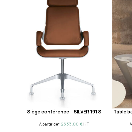
Siège conférence – SILVER 191 S
Table b
2633,00
€
HT
À partir de*
À