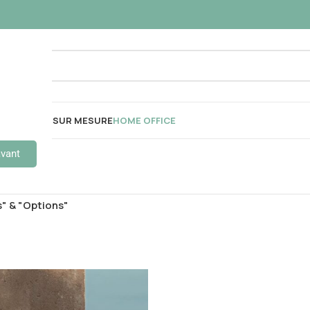
OUSTIQUES
SUR MESURE
HOME OFFICE
avant
s" & "Options"