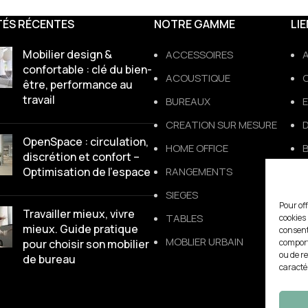
TÉS RÉCENTES
NOTRE GAMME
LI
Mobilier design &
ACCESSOIRES
confortable : clé du bien-
ACOUSTIQUE
être, performance au
travail
BUREAUX
CREATION SUR MESURE
D
OpenSpace : circulation,
HOME OFFICE
discrétion et confort –
Optimisation de l’espace
RANGEMENTS
SIEGES
Pour off
Travailler mieux, vivre
TABLES
cookies
mieux. Guide pratique
consent
MOBLIER URBAIN
comport
pour choisir son mobilier
ou de r
de bureau
C
caractér